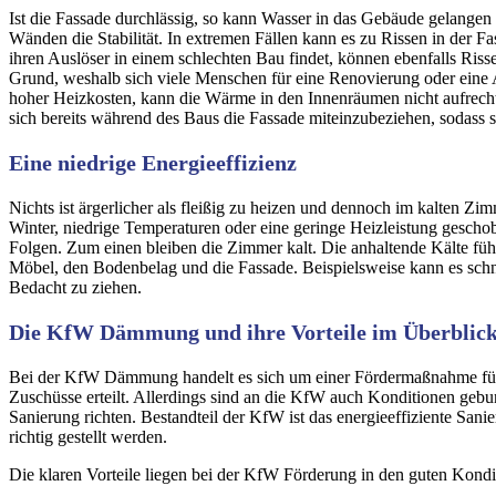
Ist die Fassade durchlässig, so kann Wasser in das Gebäude gelangen 
Wänden die Stabilität. In extremen Fällen kann es zu Rissen in der 
ihren Auslöser in einem schlechten Bau findet, können ebenfalls Ris
Grund, weshalb sich viele Menschen für eine Renovierung oder eine 
hoher Heizkosten, kann die Wärme in den Innenräumen nicht aufrecht 
sich bereits während des Baus die Fassade miteinzubeziehen, sodass
Eine niedrige Energieeffizienz
Nichts ist ärgerlicher als fleißig zu heizen und dennoch im kalten 
Winter, niedrige Temperaturen oder eine geringe Heizleistung gescho
Folgen. Zum einen bleiben die Zimmer kalt. Die anhaltende Kälte führ
Möbel, den Bodenbelag und die Fassade. Beispielsweise kann es schne
Bedacht zu ziehen.
Die KfW Dämmung und ihre Vorteile im Überblic
Bei der KfW Dämmung handelt es sich um einer Fördermaßnahme für d
Zuschüsse erteilt. Allerdings sind an die KfW auch Konditionen gebun
Sanierung richten. Bestandteil der KfW ist das energieeffiziente San
richtig gestellt werden.
Die klaren Vorteile liegen bei der KfW Förderung in den guten Kondi