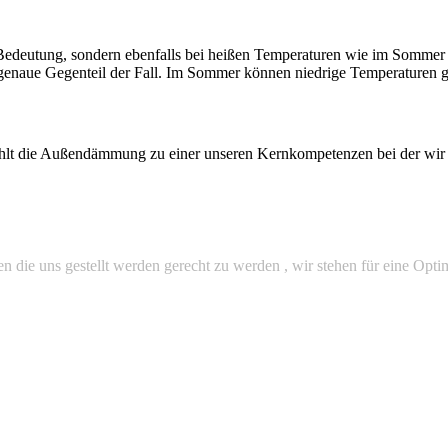
 Bedeutung, sondern ebenfalls bei heißen Temperaturen wie im Sommer 
enaue Gegenteil der Fall. Im Sommer können niedrige Temperaturen ge
t die Außendämmung zu einer unseren Kernkompetenzen bei der wir un
die uns gestellt werden gerecht zu werden , wir stehen für eine Optim