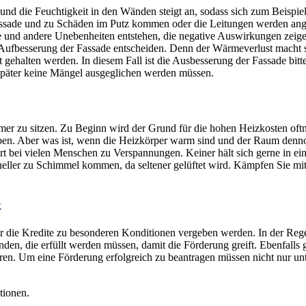
und die Feuchtigkeit in den Wänden steigt an, sodass sich zum Beispie
Fassade und zu Schäden im Putz kommen oder die Leitungen werden ange
se und andere Unebenheiten entstehen, die negative Auswirkungen zeige
Aufbesserung der Fassade entscheiden. Denn der Wärmeverlust macht s
gehalten werden. In diesem Fall ist die Ausbesserung der Fassade bit
 später keine Mängel ausgeglichen werden müssen.
Zimmer zu sitzen. Zu Beginn wird der Grund für die hohen Heizkosten of
ben. Aber was ist, wenn die Heizkörper warm sind und der Raum dennoc
t bei vielen Menschen zu Verspannungen. Keiner hält sich gerne in ein
ller zu Schimmel kommen, da seltener gelüftet wird. Kämpfen Sie mit ä
k
ie Kredite zu besonderen Konditionen vergeben werden. In der Regel 
den, die erfüllt werden müssen, damit die Förderung greift. Ebenfalls 
ieren. Um eine Förderung erfolgreich zu beantragen müssen nicht nur un
tionen.