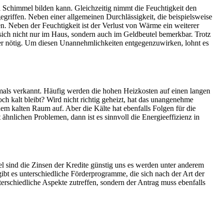
l Schimmel bilden kann. Gleichzeitig nimmt die Feuchtigkeit den
griffen. Neben einer allgemeinen Durchlässigkeit, die beispielsweise
n. Neben der Feuchtigkeit ist der Verlust von Wärme ein weiterer
ich nicht nur im Haus, sondern auch im Geldbeutel bemerkbar. Trotz
ter nötig. Um diesen Unannehmlichkeiten entgegenzuwirken, lohnt es
tmals verkannt. Häufig werden die hohen Heizkosten auf einen langen
h kalt bleibt? Wird nicht richtig geheizt, hat das unangenehme
em kalten Raum auf. Aber die Kälte hat ebenfalls Folgen für die
hnlichen Problemen, dann ist es sinnvoll die Energieeffizienz in
sind die Zinsen der Kredite günstig uns es werden unter anderem
gibt es unterschiedliche Förderprogramme, die sich nach der Art der
terschiedliche Aspekte zutreffen, sondern der Antrag muss ebenfalls