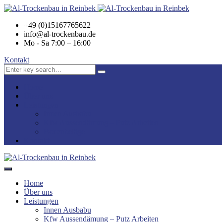
+49 (0)15167765622
info@al-trockenbau.de
Mo - Sa 7:00 – 16:00
Kontakt
Home
Über uns
Leistungen
Innen Ausbabu
Kfw Aussendämung – Putz Arbeiten
Bodenbeläge
Kontakt
Home
Über uns
Leistungen
Innen Ausbabu
Kfw Aussendämung – Putz Arbeiten